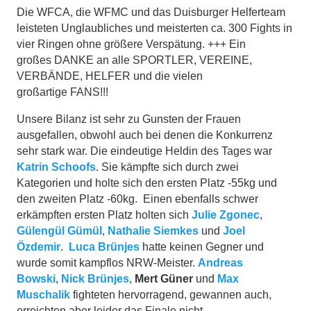
Die WFCA, die WFMC und das Duisburger Helferteam
leisteten Unglaubliches und meisterten ca. 300 Fights in
vier Ringen ohne größere Verspätung. +++ Ein
großes DANKE an alle SPORTLER, VEREINE,
VERBÄNDE, HELFER und die vielen
großartige FANS!!!
Unsere Bilanz ist sehr zu Gunsten der Frauen
ausgefallen, obwohl auch bei denen die Konkurrenz
sehr stark war. Die eindeutige Heldin des Tages war
Katrin Schoofs
. Sie kämpfte sich durch zwei
Kategorien und holte sich den ersten Platz -55kg und
den zweiten Platz -60kg. Einen ebenfalls schwer
erkämpften ersten Platz holten sich
Julie Zgonec
,
Gülengül Gümül
,
Nathalie Siemkes
und
Joel
Özdemir
.
Luca Brünjes
hatte keinen Gegner und
wurde somit kampflos NRW-Mei
ster.
Andreas
Bowski
,
Nick Brünjes
,
Mert Güner
und
Max
Muschalik
fighteten hervorragend, gewannen auch,
erreichten aber leider das Finale nicht.