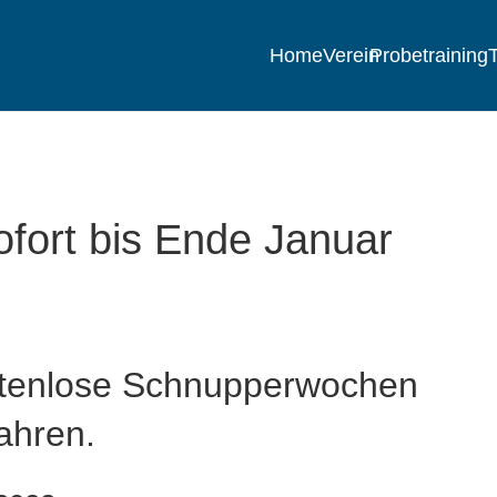
Home
Verein
Probetraining
T
fort bis Ende Januar
stenlose Schnupperwochen
ahren.