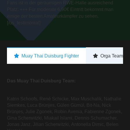
Fans ist in der geräumigen RWE-Halle ausreichend
Platz. +++ Für moderate 6,90€ Eintritt bekommt man
einige der besten Amateurkämpfer zu sehen.
[/us_testimonial]
Muay Thai Duisburg Fighter
Orga Team
Das Muay Thai Duisburg Team:
Katrin Schoofs, René Schicke, Max Muschalik, Nathalie
Siemkes, Luca Brünjes, Gülen Gümül, Bit-Na, Nick
Brünjes, Julie Zgonek, Robin Avenia, Fabienne Zgonek,
Gina Scherwitzki, Miakail Islami, Dennis Schumacher,
Jonas Janz, Jilian Scherwitzki, Antonella Dimic, Belen