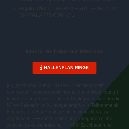
Regeln:
WFMC – WORLD FIGHT SPORT AND
MARTIAL ARTS COUNCIL
Infos für die Trainer zum Download:
HALLENPLAN-RINGE
[us_testimonial author=“NRW K1 Meisterschaft“
company=“Turnierform mit internationaler Beteiligung“]
In vier Boxringen und in über 60 Kategorien wird der/die
NRW-Meister/in im K1 ausgekämpft. +++ Teilnahme ab
8 Jahren. +++ Nur Amateure bis maximal B-Klasse
zugelassen. +++ Einzelheiten und Kategorien siehe
zweiseitige Ausschreibung. +++ Für Zuschauer und