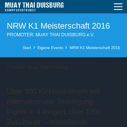
NRW K1 Meisterschaft 2016
PROMOTER: MUAY THAI DUISBURG e.V.
Start
Eigene Events
NRW K1 Meisterschaft 2016
Promoter: Muay Thai Duisburg
Über 500 Kickboxkämpfe mit
internatiomaler Beteiligung –
Fights in 4 Ringen, über 1000
Zuschauer – mitreißende