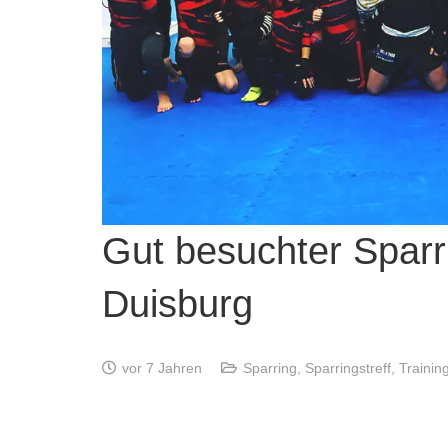
Gut besuchter Sparr
Duisburg
vor 7 Jahren
Sparring
,
Sparringstreff
,
Trainin