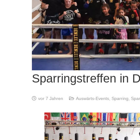
Sparringstreffen in 
vor 7 Jahren
Auswärts-Events
,
Sparring
,
Spar