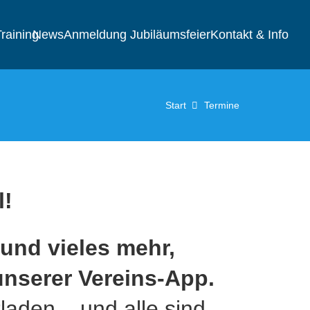
raining
News
Anmeldung Jubiläumsfeier
Kontakt & Info
Start
Termine
l!
 und vieles mehr,
 unserer Vereins-App.
laden – und alle sind