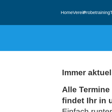
Home
Verein
Probetraining
T
Immer aktuel
Alle Termine
findet Ihr in
Einfach runter