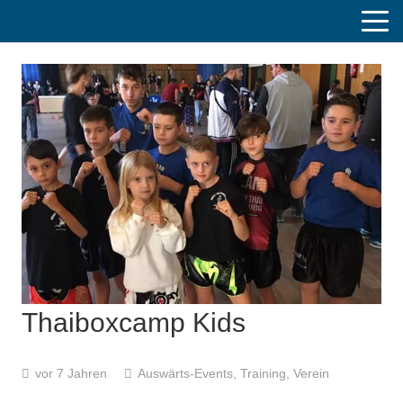
Thaiboxcamp Kids
vor 7 Jahren
Auswärts-Events
,
Training
,
Verein