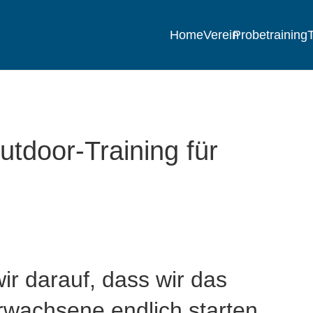
Home
Verein
Probetraining
T
tdoor-Training für
ir darauf, dass wir das
Erwachsene endlich starten